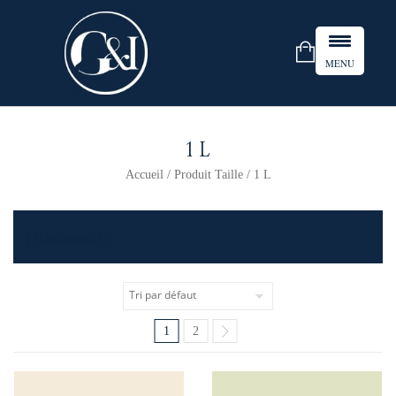
MENU
1 L
Accueil
/ Produit Taille / 1 L
[fibosearch]
1
2