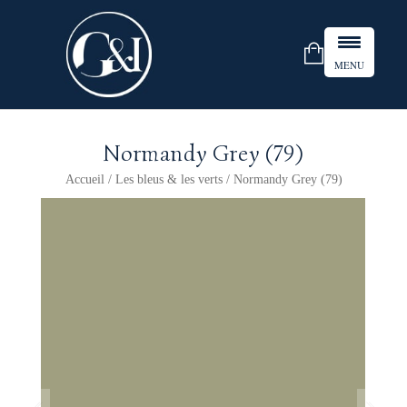
MENU
Normandy Grey (79)
Accueil
/
Les bleus & les verts
/ Normandy Grey (79)