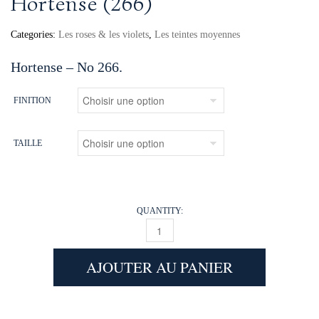
Hortense (266)
Categories:
Les roses & les violets
,
Les teintes moyennes
Hortense – No 266.
FINITION
TAILLE
QUANTITY:
HORTENSE (266) QUANTITY
AJOUTER AU PANIER