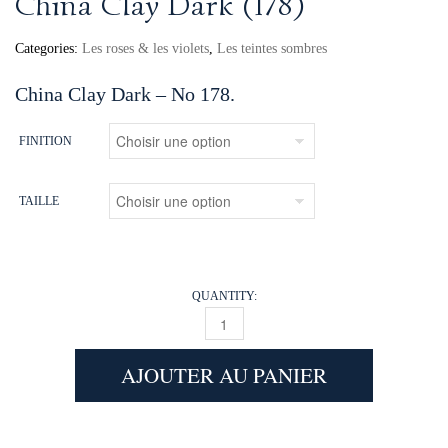
China Clay Dark (178)
Categories:
Les roses & les violets
,
Les teintes sombres
China Clay Dark – No 178.
FINITION
TAILLE
QUANTITY:
CHINA CLAY DARK (178) QUANTITY
AJOUTER AU PANIER