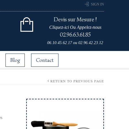
SIGN IN
Devis sur Mesure !
Cliquez-ici Ou Appelez-nous
02.96.63.61.85
Cart 0 items for
06.10.45.62.17
ou
02.96.42.23.12
0,00
€
Blog
Contact
RETURN TO PREVIOUS PAGE
es