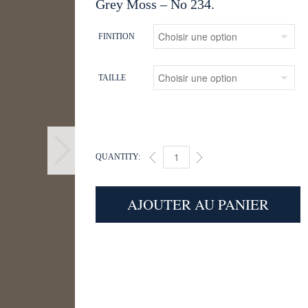
Grey Moss – No 234.
FINITION
TAILLE
QUANTITY:
GREY MOSS (234) QUANTITY
AJOUTER AU PANIER