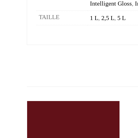
Intelligent Gloss
,
I
TAILLE
1 L
,
2,5 L
,
5 L