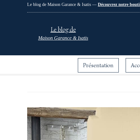
Le blog de Maison Garance & Isatis —
Découvrez notre bouti
Le blog de
Maison Garance & Isatis
Présentation
Acc