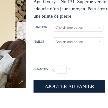
Aged Ivory – No 131. Superbe versio
adoucie d’un jaune moyen. Peut être u
une teinte de pierre.
FINITION
TAILLE
QUANTITY:
AGED IVORY (131) QUANTITY
AJOUTER AU PANIER