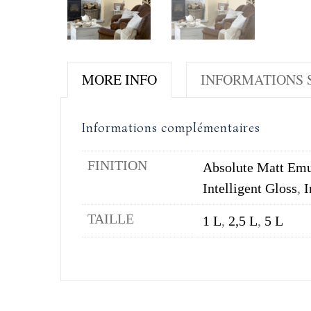
MORE INFO
INFORMATIONS S
Informations complémentaires
FINITION
Absolute Matt Emu
Intelligent Gloss
,
I
TAILLE
1 L
,
2,5 L
,
5 L