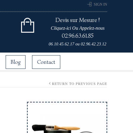
SIGN IN
Devis sur Mesure !
Cliquez-ici Ou Appelez-nous
02.96.63.61.85
Cart 0 items for
06.10.45.62.17
ou
02.96.42.23.12
0,00
€
Blog
Contact
RETURN TO PREVIOUS PAGE