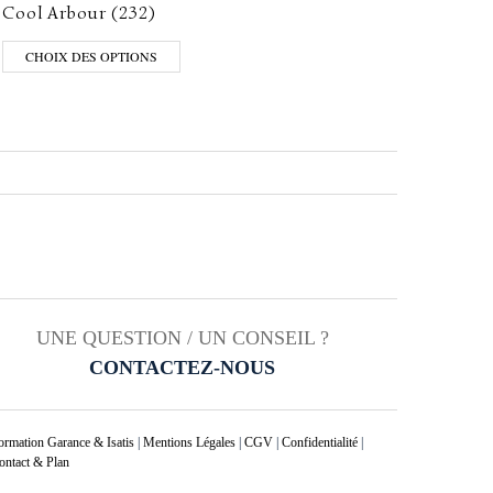
Cool Arbour (232)
China 
CHOIX DES OPTIONS
CHO
UNE QUESTION / UN CONSEIL ?
CONTACTEZ-NOUS
ormation Garance & Isatis
|
Mentions Légales
|
CGV
|
Confidentialité
|
ontact & Plan