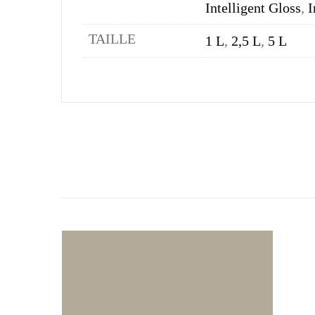
Intelligent Gloss
,
I
TAILLE
1 L
,
2,5 L
,
5 L