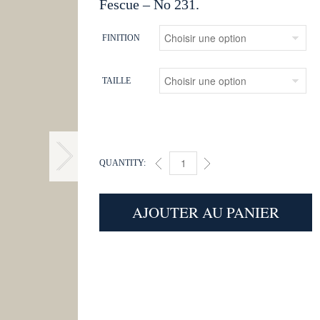
Fescue – No 231.
FINITION
TAILLE
QUANTITY:
FESCUE (231) QUANTITY
AJOUTER AU PANIER