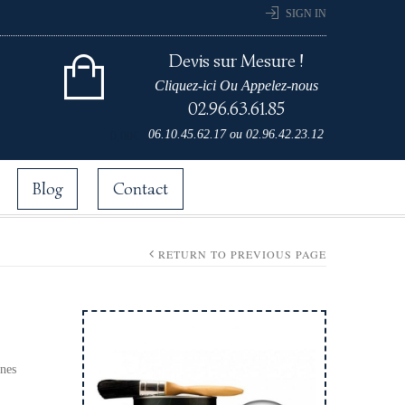
SIGN IN
Devis sur Mesure !
Cliquez-ici Ou Appelez-nous
02.96.63.61.85
Cart 0 items for
06.10.45.62.17
ou
02.96.42.23.12
0,00
€
Blog
Contact
RETURN TO PREVIOUS PAGE
nes