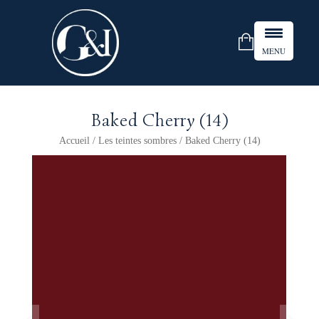
MENU
Baked Cherry (14)
Accueil
/
Les teintes sombres
/ Baked Cherry (14)