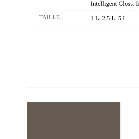
Intelligent Gloss
,
I
TAILLE
1 L
,
2,5 L
,
5 L