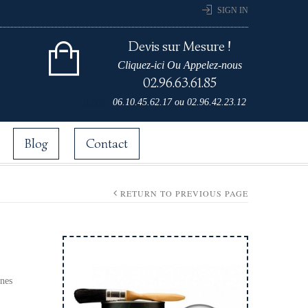
SIGN IN
Devis sur Mesure !
Cliquez-ici Ou Appelez-nous
02.96.63.61.85
Cart 0 items for
06.10.45.62.17
ou
02.96.42.23.12
0,00
€
Blog
Contact
RETURN TO PREVIOUS PAGE
nes