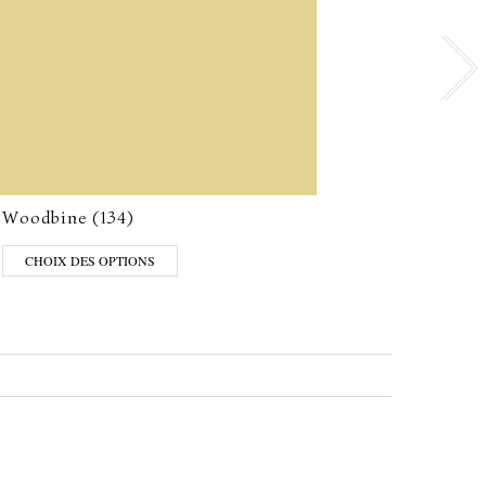
Woodbine (134)
Cool 
CHOIX DES OPTIONS
CHO