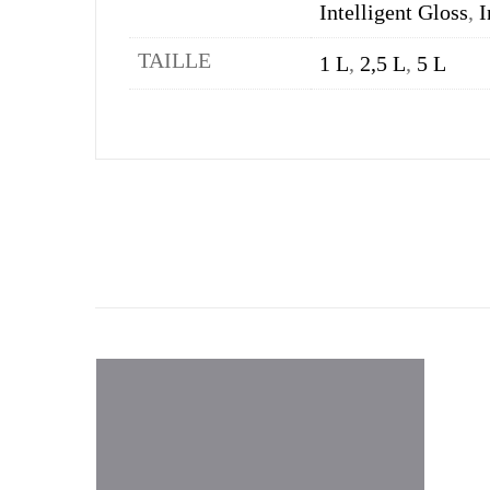
Intelligent Gloss
,
I
TAILLE
1 L
,
2,5 L
,
5 L