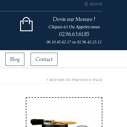
SIGN IN
Devis sur Mesure !
Cliquez-ici Ou Appelez-nous
02.96.63.61.85
Cart 0 items for
06.10.45.62.17
ou
02.96.42.23.12
0,00
€
Blog
Contact
RETURN TO PREVIOUS PAGE