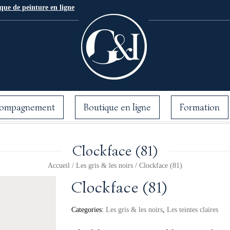
que de peinture en ligne
ompagnement
Boutique en ligne
Formation
Clockface (81)
Accueil
/
Les gris & les noirs
/ Clockface (81)
Clockface (81)
Categories:
Les gris & les noirs
,
Les teintes claires