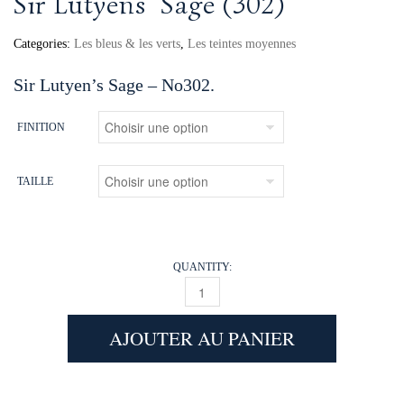
Sir Lutyens’ Sage (302)
Categories:
Les bleus & les verts
,
Les teintes moyennes
Sir Lutyen’s Sage – No302.
FINITION
TAILLE
QUANTITY:
SIR LUTYENS’ SAGE (302) QUANTITY
AJOUTER AU PANIER