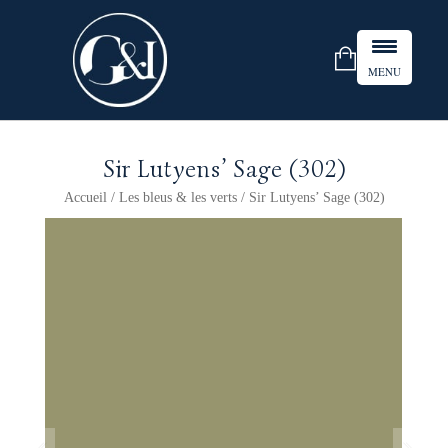
MENU
Sir Lutyens’ Sage (302)
Accueil
/
Les bleus & les verts
/ Sir Lutyens’ Sage (302)