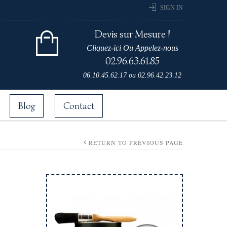
SIGN IN
Devis sur Mesure !
Cliquez-ici Ou Appelez-nous
02.96.63.61.85
Cart 0 items for
06.10.45.62.17
ou
02.96.42.23.12
0,00
€
Blog
Contact
RETURN TO PREVIOUS PAGE