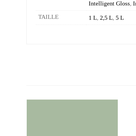
Intelligent Gloss
,
I
TAILLE
1 L
,
2,5 L
,
5 L