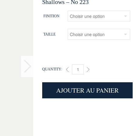
Shallows – No 223
FINITION
TAILLE
QUANTITY:
SHALLOWS (223) QUANTITY
AJOUTER AU PANIER