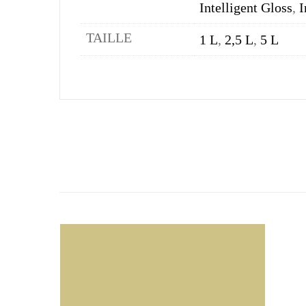
Intelligent Gloss
,
I
TAILLE
1 L
,
2,5 L
,
5 L