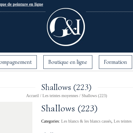
que de peinture en ligne
ompagnement
Boutique en ligne
Formation
Shallows (223)
Accueil
/
Les teintes moyennes
/ Shallows (223)
Shallows (223)
Categories:
Les blancs & les blancs cassés
,
Les teinte