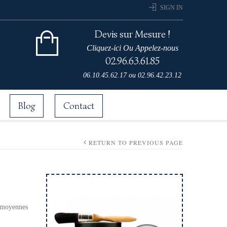
SIGN IN
Devis sur Mesure !
Cliquez-ici Ou Appelez-nous
02.96.63.61.85
Cart 0 items for
06.10.45.62.17
ou
02.96.42.23.12
0,00
€
Blog
Contact
RETURN TO PREVIOUS PAGE
s moyennes