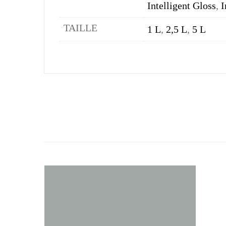
Intelligent Gloss
,
I
TAILLE
1 L
,
2,5 L
,
5 L