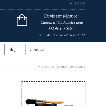
SIGN IN
Devis sur Mesure !
Cliquez-ici Ou Appelez-nous
02.96.63.61.85
Cart 0 items for
06.10.45.62.17
ou
02.96.42.23.12
0,00
€
Blog
Contact
RETURN TO PREVIOUS PAGE