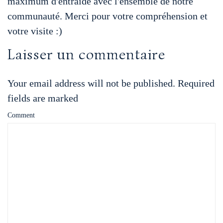
maximum d'entraide avec l'ensemble de notre
t
communauté. Merci pour votre compréhension et
p
e
r
votre visite :)
Laisser un commentaire
r
Your email address will not be published. Required
fields are marked
Comment