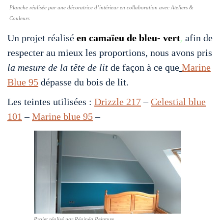
Planche réalisée par une décoratrice d’intérieur en collaboration avec Ateliers &
Couleurs
Un projet réalisé
en camaïeu de bleu- vert
,
afin de
respecter au mieux les proportions, nous avons pris
la mesure de la tête de lit
de façon à ce que
Marine
Blue 95
dépasse du bois de lit.
Les teintes utilisées :
Drizzle 217
–
Celestial blue
101
–
Marine blue 95
–
Projet réalisé par Réginéa Peinture