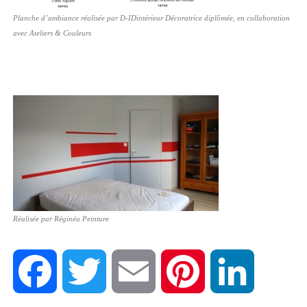
Planche d’ambiance réalisée par D-IDintérieur Décoratrice diplômée, en collaboration
avec Ateliers & Couleurs
Réalisée par Réginéa Peinture
F
T
E
P
L