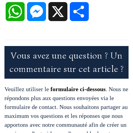
a
w
m
i
i
W
M
X
P
c
i
a
n
n
h
e
a
e
t
i
t
k
a
s
r
Vous avez une question ? Un
b
t
l
e
e
commentaire sur cet article ?
t
s
t
o
e
r
d
s
e
a
Veuillez utiliser le
formulaire ci-dessous
. Nous ne
répondons plus aux questions envoyées via le
o
r
e
I
formulaire de contact. Nous souhaitons partager au
A
n
g
maximum vos questions et les réponses que nous
k
s
n
apportons avec notre communauté afin de créer un
p
g
e