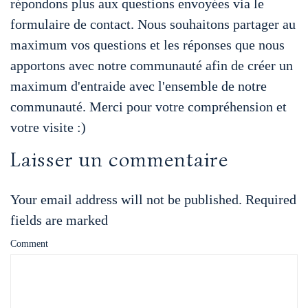
répondons plus aux questions envoyées via le
o
r
e
I
formulaire de contact. Nous souhaitons partager au
A
n
g
maximum vos questions et les réponses que nous
k
s
n
apportons avec notre communauté afin de créer un
p
g
e
maximum d'entraide avec l'ensemble de notre
t
communauté. Merci pour votre compréhension et
p
e
r
votre visite :)
Laisser un commentaire
r
Your email address will not be published. Required
fields are marked
Comment