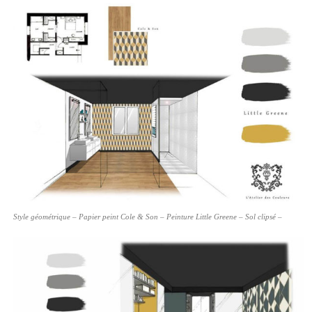
Style géométrique – Papier peint Cole & Son – Peinture Little Greene – Sol clipsé –