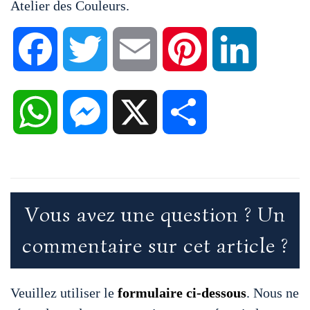
Atelier des Couleurs.
F
T
E
P
L
a
w
m
i
i
W
M
X
P
c
i
a
n
n
h
e
a
e
t
i
t
k
a
s
r
Vous avez une question ? Un
b
t
l
e
e
commentaire sur cet article ?
t
s
t
o
e
r
d
s
e
a
Veuillez utiliser le
formulaire ci-dessous
. Nous ne