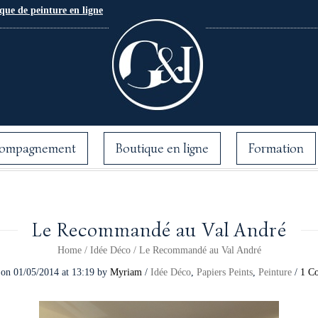
que de peinture en ligne
ompagnement
Boutique en ligne
Formation
Le Recommandé au Val André
Home
/
Idée Déco
/
Le Recommandé au Val André
 on
01/05/2014
at 13:19
by
Myriam
/
Idée Déco
,
Papiers Peints
,
Peinture
/
1 C