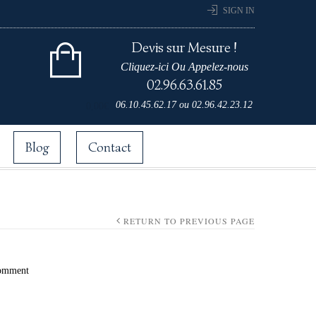
SIGN IN
Devis sur Mesure !
Cliquez-ici Ou Appelez-nous
02.96.63.61.85
Cart 0 items for
06.10.45.62.17
ou
02.96.42.23.12
0,00
€
Blog
Contact
RETURN TO PREVIOUS PAGE
omment