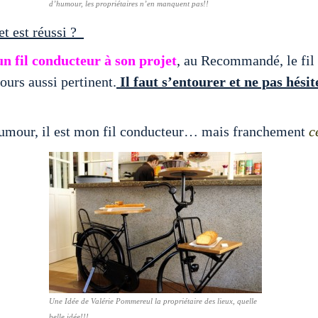
d’humour, les propriétaires n’en manquent pas!!
et est réussi ?
n fil conducteur à son projet
, au Recommandé, le fil
ours aussi pertinent.
Il faut s’entourer et ne pas hésit
humour, il est mon fil conducteur… mais franchement
c
Une Idée de Valérie Pommereul la propriétaire des lieux, quelle
belle idée!!!