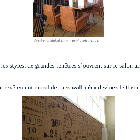
Verrière réf Slaked Lime, mur chocolat Attic II
 les styles, de grandes fenêtres s’ouvrent sur le salon a
n revêtement mural de chez
wall déco
devinez le thèm