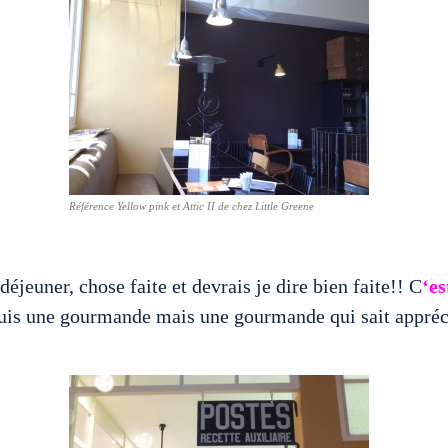
Référence Yellow pink et Attic II de chez Little Greene
déjeuner, chose faite et devrais je dire bien faite!! C
‘es
suis une gourmande mais une gourmande qui sait apprécier