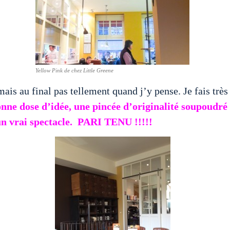
Yellow Pink de chez Little Greene
s au final pas tellement quand j’y pense. Je fais très s
onne dose d’idée, une pincée d’originalité soupoudré p
 un vrai spectacle. PARI TENU !!!!!