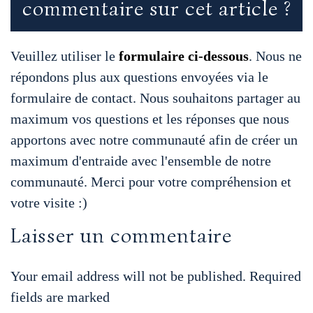
commentaire sur cet article ?
t
s
t
o
e
r
d
s
e
a
Veuillez utiliser le
formulaire ci-dessous
. Nous ne
répondons plus aux questions envoyées via le
o
r
e
I
formulaire de contact. Nous souhaitons partager au
A
n
g
maximum vos questions et les réponses que nous
k
s
n
apportons avec notre communauté afin de créer un
p
g
e
maximum d'entraide avec l'ensemble de notre
t
communauté. Merci pour votre compréhension et
p
e
r
votre visite :)
Laisser un commentaire
r
Your email address will not be published. Required
fields are marked